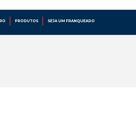
="28" height="28" alignment="right" attr_class="header-social-icon"]
RO
PRODUTOS
SEJA UM FRANQUEADO
TINGIMENTO
COSTURA
LAVANDERIA
COURO
PRODUTOS
SEJA UM FRANQUEADO