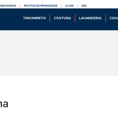
[cn-social-icon width
UEM SOMOS
POLÍTICA DE PRIVACIDADE
LOJAS
SAC
TINGIMENTO
COSTURA
LAVANDERIA
COU
ha