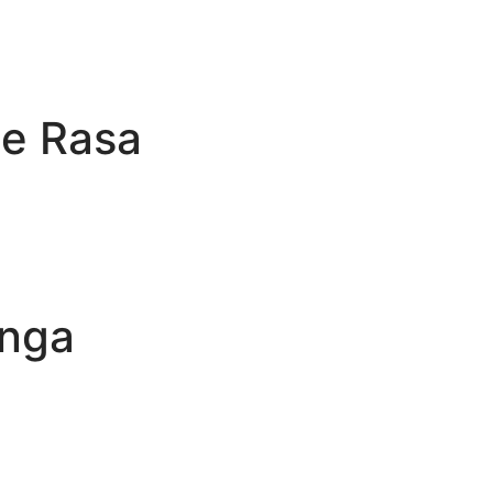
te Rasa
anga