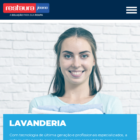
Restaura Jeans
TINGIMENTO
COSTURA
LAVANDERIA
COURO
PRODUTOS
SEJA UM FRANQUEADO
LAVANDERIA
Com tecnologia de última geração e profissionais especializados, a