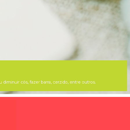
iminuir cós, fazer barra, cerzido, entre outros.