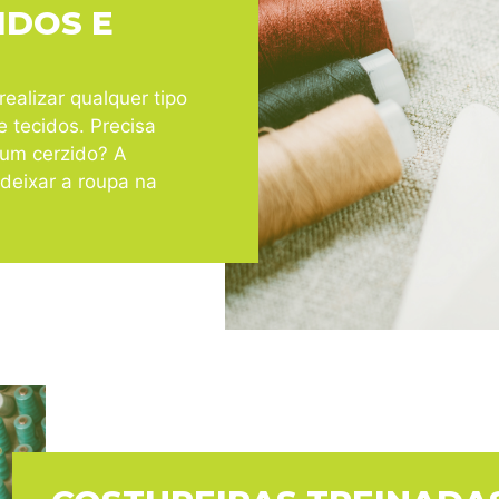
IDOS E
ealizar qualquer tipo
e tecidos. Precisa
u um cerzido? A
deixar a roupa na