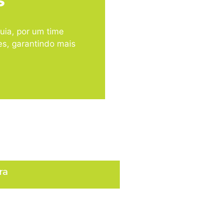
S
uia, por um time
es, garantindo mais
ra