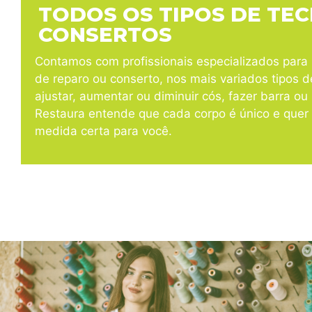
TODOS OS TIPOS DE TEC
CONSERTOS
Contamos com profissionais especializados para r
de reparo ou conserto, nos mais variados tipos d
ajustar, aumentar ou diminuir cós, fazer barra o
Restaura entende que cada corpo é único e quer 
medida certa para você.