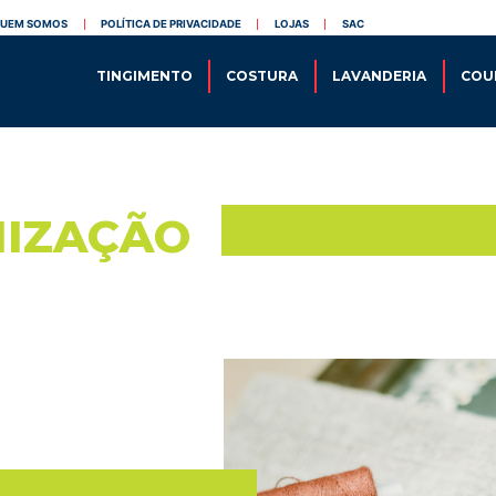
[cn-social-icon width
UEM SOMOS
POLÍTICA DE PRIVACIDADE
LOJAS
SAC
TINGIMENTO
COSTURA
LAVANDERIA
COU
MIZAÇÃO