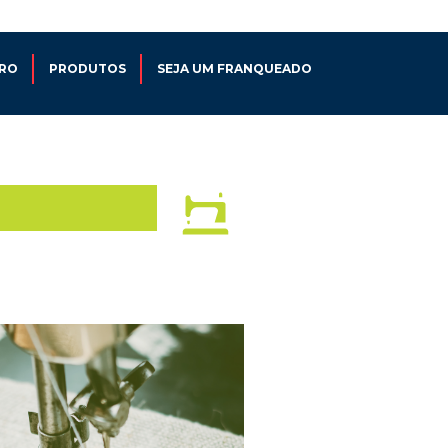
="28" height="28" alignment="right" attr_class="header-social-icon"]
RO
PRODUTOS
SEJA UM FRANQUEADO
TINGIMENTO
COSTURA
LAVANDERIA
COURO
PRODUTOS
SEJA UM FRANQUEADO