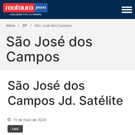
Restaura Jeans
TINGIMENTO
Início
/
SP
/
São José dos Campos
COSTURA
São José dos
LAVANDERIA
Campos
COURO
PRODUTOS
São José dos
SEJA UM FRANQUEADO
Campos Jd. Satélite
15 de maio de 2020
Leia