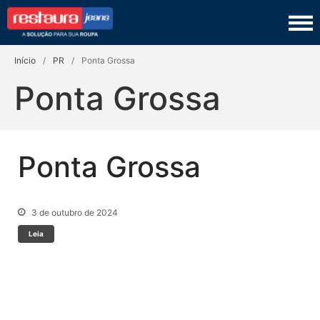
Restaura Jeans
TINGIMENTO
Início
/
PR
/
Ponta Grossa
COSTURA
Ponta Grossa
LAVANDERIA
COURO
Ponta Grossa
PRODUTOS
SEJA UM FRANQUEADO
3 de outubro de 2024
Leia