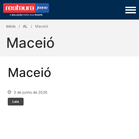
Restaura Jeans
TINGIMENTO
Início
/
AL
/
Maceió
COSTURA
Maceió
LAVANDERIA
COURO
Maceió
PRODUTOS
SEJA UM FRANQUEADO
3 de junho de 2026
Leia