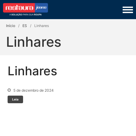
Restaura Jeans
TINGIMENTO
Início
/
ES
/
Linhares
COSTURA
Linhares
LAVANDERIA
COURO
Linhares
PRODUTOS
SEJA UM FRANQUEADO
5 de dezembro de 2024
Leia