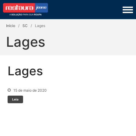
Restaura Jeans
TINGIMENTO
Início
/
SC
/
Lages
COSTURA
Lages
LAVANDERIA
COURO
Lages
PRODUTOS
SEJA UM FRANQUEADO
15 de maio de 2020
Leia