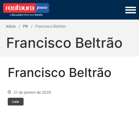
Restaura Jeans
TINGIMENTO
Início
/
PR
/
Francisco Beltrão
COSTURA
Francisco Beltrão
LAVANDERIA
COURO
Francisco Beltrão
PRODUTOS
SEJA UM FRANQUEADO
21 de janeiro de 2020
Leia