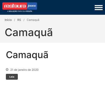
Restaura Jeans
TINGIMENTO
Início
/
RS
/
Camaquã
COSTURA
Camaquã
LAVANDERIA
COURO
Camaquã
PRODUTOS
SEJA UM FRANQUEADO
21 de janeiro de 2020
Leia