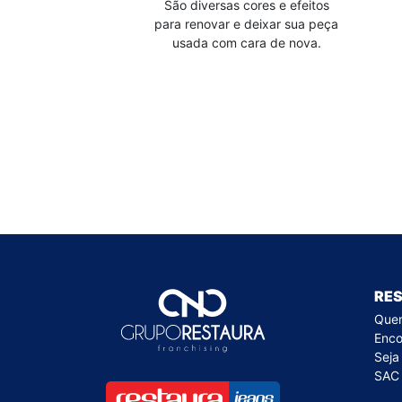
São diversas cores e efeitos
para renovar e deixar sua peça
usada com cara de nova.
RE
Que
Enco
Seja
SAC